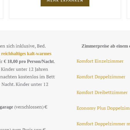
MEHR ERFAHREN
n sich inklusive, Bed.
Zimmerpreise ab einem 
r
reichhaltiges kalt-warmes
Komfort Einzelzimmer
ir
.
€ 18,00 pro Person/Nacht
 Kinder unter 12 Jahren
rnachten kostenlos im Bett
Komfort Doppelzimmer
o Nacht. Kinder unter 12
Komfort Dreibettzimmer
(verschlossen) €
fgarage
Economy Plus Doppelzi
Komfort Doppelzimmer m
ssen) zum Preis von €