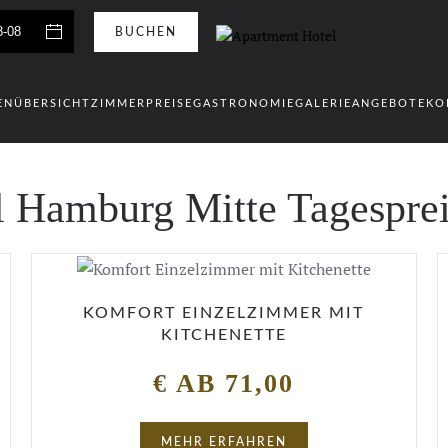
EN
ÜBERSICHT
ZIMMER
PREISE
GASTRONOMIE
GALERIE
ANGEBOTE
KO
l Hamburg Mitte Tagesprei
KOMFORT EINZELZIMMER MIT
KITCHENETTE
€ AB 71,00
MEHR ERFAHREN