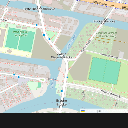
Leaflet
|
©
OpenStreetMap