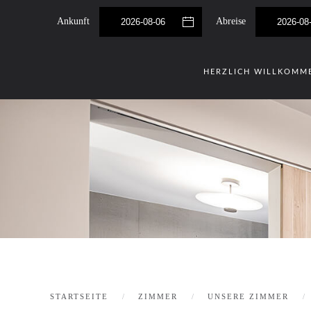
Ankunft
Abreise
Skip to main content
HERZLICH WILLKOMM
STARTSEITE
ZIMMER
UNSERE ZIMMER