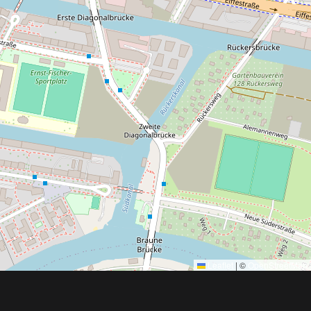
Leaflet
|
©
OpenStreetMap