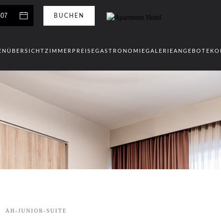
EN
ÜBERSICHT
ZIMMER
PREISE
GASTRONOMIE
GALERIE
ANGEBOTE
KO
AH-JUNIOR-SUITE